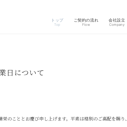
トップ
ご契約の流れ
会社設立
Top
Flow
Company
業日について
＼無料相談受付中／
清栄のこととお慶び申し上げます。平素は格別のご高配を賜り
申し込む