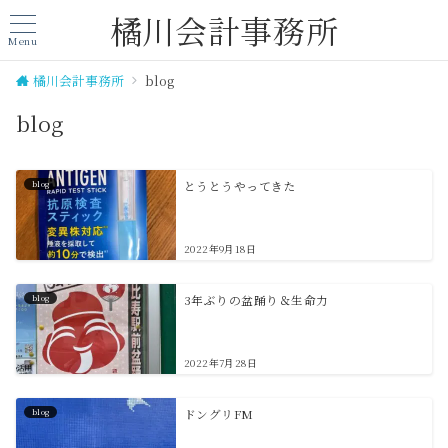
橘川会計事務所
Menu
橘川会計事務所
blog
blog
blog
とうとうやってきた
2022年9月18日
blog
3年ぶりの盆踊り＆生命力
2022年7月28日
blog
ドングリFM