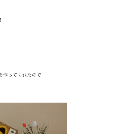
！
）
を作ってくれたので
。