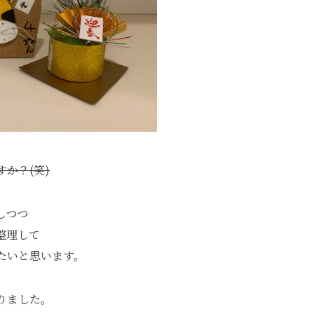
か？(笑)
しつつ
整理して
たいと思います。
りました。