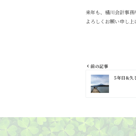
来年も、橘川会計事務
よろしくお願い申し上
前の記事
投
5年目&久
稿
ナ
ビ
ゲ
ー