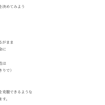
を決めてみよう
るがまま
命に
性は
きりで）
を克服できるような
ます。