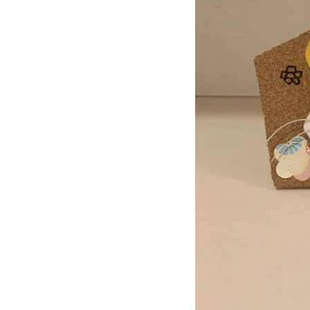
～１６：３０
ど