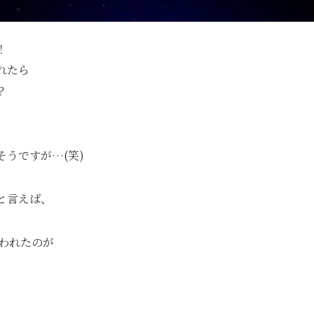
！
れたら
？
うですが…(笑)
と言えば、
言われたのが