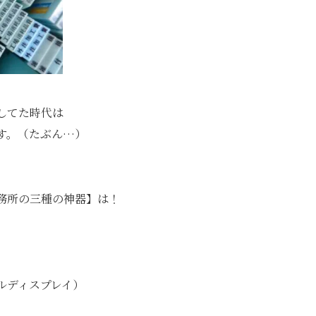
してた時代は
す。（たぶん…）
務所の三種の神器】は！
ルディスプレイ）