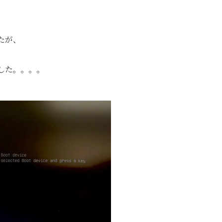
たが、
した。。。。