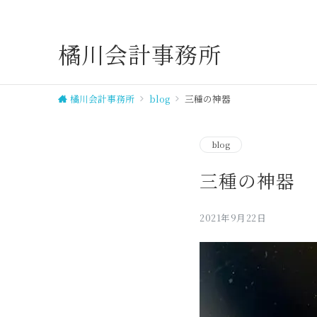
橘川会計事務所
橘川会計事務所
blog
三種の神器
blog
三種の神器
2021年9月22日
せください
148