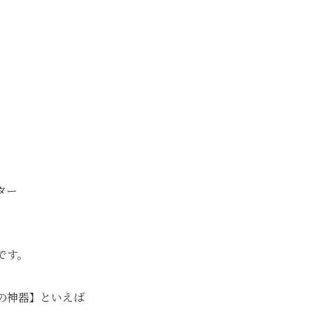
】
】
ター
です。
の神器】といえば