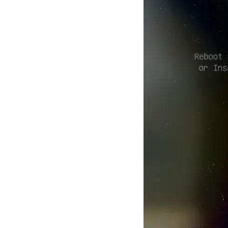
～１６：３０
ど